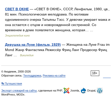
СВЕТ В ОКНЕ
— «СВЕТ В ОКНЕ», СССР, Ленфильм, 1980, цв.,
81 мин. Психологическая мелодрама. По мотивам
одноименного очерка Татьяны Тэсс. У девочки умирает мама и
она остается с отцом и новорожденной сестренкой. Со
временем в доме появляется женщина, которая… …
Энциклопедия кино
Девушка на Луне (фильм, 1929)
— Женщина на Луне Frau im
Mond Жанр Фантастика Режиссёр Фриц Ланг Продюсер Фриц
Ланг …
Википедия
© Академик, 2000-2026
18+
Обратная связь:
Техподдержка
,
Реклама на сайте
👣 Путешествия
Экспорт словарей на сайты
, сделанные на PHP,
Joomla,
Drupal,
WordPress, MODx.