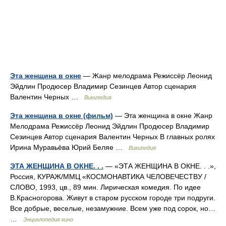
Эта женщина в окне
— Жанр мелодрама Режиссёр Леонид
Эйдлин Продюсер Владимир Сезинцев Автор сценария
Валентин Черных …
Википедия
Эта женщина в окне (фильм)
— Эта женщина в окне Жанр
Мелодрама Режиссёр Леонид Эйдлин Продюсер Владимир
Сезинцев Автор сценария Валентин Черных В главных ролях
Ирина Муравьёва Юрий Беляе …
Википедия
ЭТА ЖЕНЩИНА В ОКНЕ. . .
— «ЭТА ЖЕНЩИНА В ОКНЕ. . .»,
Россия, КУРАЖ/ММЦ «КОСМОНАВТИКА ЧЕЛОВЕЧЕСТВУ /
СЛОВО, 1993, цв., 89 мин. Лирическая комедия. По идее
В.Красногорова. Живут в старом русском городе три подруги.
Все добрые, веселые, незамужние. Всем уже под сорок, но…
…
Энциклопедия кино